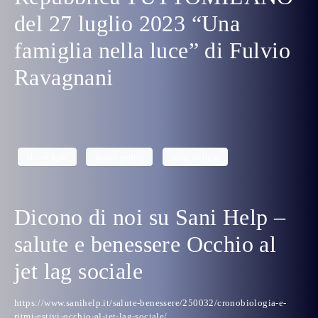
del 27 luglio 2023 “Una
famiglia nella luce” di Fulvio
Ravagnani
clever light
marco pollice
sense of light
Dicono di noi su Sani Help –
salute e benessere Occhio al
jet lag sociale
https://www.sanihelp.it/salute-benessere/250032/cronobiologia-e-
ritmi-estivi-occhio-al-jet-lag-sociale/