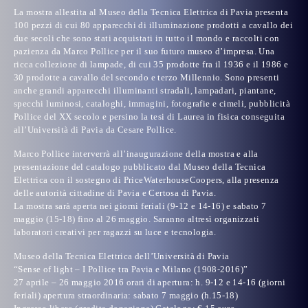
La mostra allestita al Museo della Tecnica Elettrica di Pavia presenta
100 pezzi di cui 80 apparecchi di illuminazione prodotti a cavallo dei
due secoli che sono stati acquistati in tutto il mondo e raccolti con
pazienza da Marco Pollice per il suo futuro museo d’impresa. Una
ricca collezione di lampade, di cui 35 prodotte fra il 1936 e il 1986 e
30 prodotte a cavallo del secondo e terzo Millennio. Sono presenti
anche grandi apparecchi illuminanti stradali, lampadari, piantane,
specchi luminosi, cataloghi, immagini, fotografie e cimeli, pubblicità
Pollice del XX secolo e persino la tesi di Laurea in fisica conseguita
all’Università di Pavia da Cesare Pollice.
Marco Pollice interverrà all’inaugurazione della mostra e alla
presentazione del catalogo pubblicato dal Museo della Tecnica
Elettrica con il sostegno di PriceWaterhouseCoopers, alla presenza
delle autorità cittadine di Pavia e Certosa di Pavia.
La mostra sarà aperta nei giorni feriali (9-12 e 14-16) e sabato 7
maggio (15-18) fino al 26 maggio. Saranno altresì organizzati
laboratori creativi per ragazzi su luce e tecnologia.
Museo della Tecnica Elettrica dell’Università di Pavia
“Sense of light – I Pollice tra Pavia e Milano (1908-2016)”
27 aprile – 26 maggio 2016 orari di apertura: h. 9-12 e 14-16 (giorni
feriali) apertura straordinaria: sabato 7 maggio (h.15-18)