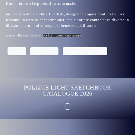
illuminotecnici e prodotti custom made.
uno spazio dove architetti, artisti, designer e appassionati della luce
trovano un terreno per scambiarsi idee e portare competenze diverse in
direzione di un unico scopo: il benessere dell’uomo.
marco-pollice-apre-lucelab
scarica il comunicato stampa
lucelab
marco pollice
milan design week 2016
POLLICE LIGHT SKETCHBOOK
CATALOGUE 2026