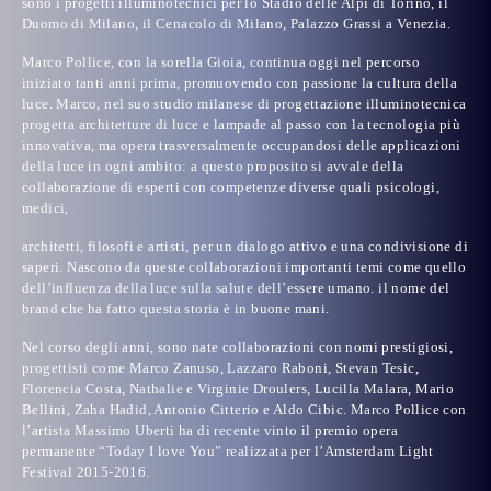
sono i progetti illuminotecnici per lo
Stadio delle Alpi di Torino, il
Duomo di Milano, il Cenacolo di Milano, Palazzo Grassi a Venezia.
Marco Pollice
, con la sorella Gioia, continua oggi nel percorso
iniziato tanti anni prima, promuovendo con passione la
cultura della
luce
. Marco, nel suo studio milanese di progettazione illuminotecnica
progetta architetture di luce e lampade al passo con la tecnologia più
innovativa, ma opera trasversalmente occupandosi delle applicazioni
della luce in ogni ambito: a questo proposito si avvale della
collaborazione di esperti con competenze diverse quali psicologi,
medici,
architetti, filosofi e artisti, per un dialogo attivo e una condivisione di
saperi. Nascono da queste collaborazioni importanti temi come quello
dell’
influenza della luce sulla salute dell’essere umano
. il nome del
brand che ha fatto questa storia è in buone mani.
Nel corso degli anni, sono nate collaborazioni con nomi prestigiosi,
progettisti come
Marco Zanuso, Lazzaro Raboni, Stevan Tesic,
Florencia Costa, Nathalie e Virginie Droulers, Lucilla Malara, Mario
Bellini, Zaha Hadid, Antonio Citterio e Aldo Cibic
. Marco Pollice con
l’artista Massimo Uberti ha di recente vinto il premio opera
permanente “Today I love You” realizzata per l’
Amsterdam Light
Festival
2015-2016.