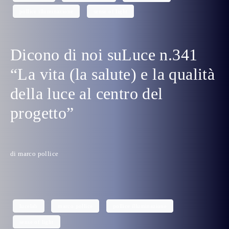
pollice illuminazione
sense of light
Dicono di noi suLuce n.341
“La vita (la salute) e la qualità
della luce al centro del
progetto”
di marco pollice
lucelab
marco pollice
pollice illuminazione
sense of light