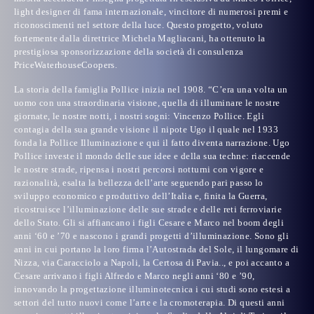
light designer di fama internazionale, vincitore di numerosi premi e
riconoscimenti nel settore della luce. Questo progetto, voluto
fortemente dalla direttrice
Michela Magliacani
, ha ottenuto la
prestigiosa sponsorizzazione della società di consulenza
PriceWaterhouseCoopers
.
La storia della famiglia Pollice inizia nel 1908. “C’era una volta un
uomo con una straordinaria visione, quella di illuminare le nostre
giornate, le nostre notti, i nostri sogni: Vincenzo Pollice. Egli
contagia della sua grande visione il nipote Ugo il quale nel 1933
fonda la Pollice Illuminazione e qui il fatto diventa narrazione. Ugo
Pollice investe il mondo delle sue idee e della sua techne: riaccende
le nostre strade, ripensa i nostri percorsi notturni con vigore e
razionalità, esalta la bellezza dell’arte seguendo pari passo lo
sviluppo economico e produttivo dell’Italia e, finita la Guerra,
ricostruisce l’illuminazione delle sue strade e delle reti ferroviarie
dello Stato. Gli si affiancano i figli Cesare e Marco nel boom degli
anni ‘60 e ’70 e nascono i grandi progetti d’illuminazione. Sono gli
anni in cui portano la loro firma
l’Autostrada del Sole, il lungomare di
Nizza, via Caracciolo a Napoli, la Certosa di Pavia..,
e poi accanto a
Cesare arrivano i figli Alfredo e Marco negli anni ‘80 e ’90,
innovando la progettazione illuminotecnica i cui studi sono estesi a
settori del tutto nuovi come l’arte e la cromoterapia. Di questi anni