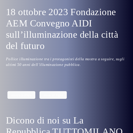
18 ottobre 2023 Fondazione
AEM Convegno AIDI
sull’illuminazione della città
del futuro
Pollice illuminazione tra i protagonisti della mostra a seguire, sugli
ultimi 50 anni dell’illuminazione pubblica.
marco pollice
sense of light
Dicono di noi su La
Repubblica TUTTOMILANO