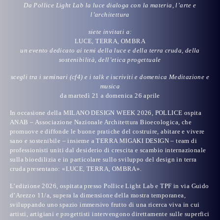
Da
Pollice Light Lab
la luce dialoga con la materia, l’arte e
l’architettura
siete invitati a:
LUCE, TERRA, OMBRA
un evento dedicato ai temi della luce e della terra cruda, della
sostenibilità, dell’etica progettuale
scegli tra i seminari (cf4) e i talk e iscriviti e domenica Meditazione e
musica
da martedì 21 a domenica 26 aprile
In occasione della
MILANO DESIGN WEEK 2026
,
POLLICE
ospita
ANAB
– Associazione Nazionale Architettura Bioecologica, che
promuove e diffonde le buone pratiche del costruire, abitare e vivere
sano e sostenibile –
insieme a TERRA MIGAKI DESIGN
– team di
professionisti uniti dal desiderio di crescita e scambio internazionale
sulla bioedilizia e in particolare sullo sviluppo del design in terra
cruda
presentano
:
«LUCE, TERRA, OMBRA»
.
L’edizione 2026
, ospitata presso
Pollice Light Lab
e
TPF
in via Guido
d’Arezzo 11/a, supera la dimensione della mostra temporanea,
sviluppando
uno spazio immersivo
frutto di una ricerca viva in cui
artisti, artigiani e progettisti intervengono direttamente sulle superfici