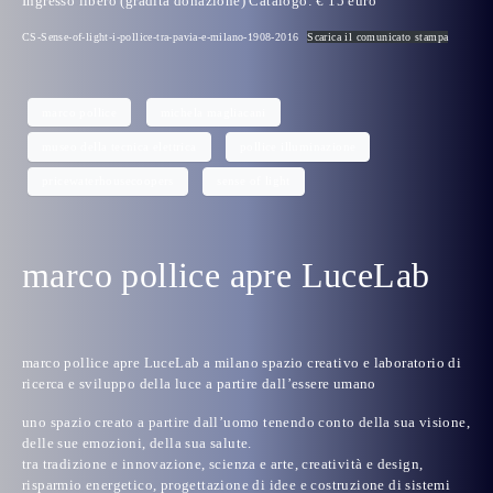
Ingresso libero (gradita donazione) Catalogo: € 15 euro
CS-Sense-of-light-i-pollice-tra-pavia-e-milano-1908-2016
Scarica il comunicato stampa
marco pollice
michela magliacani
museo della tecnica elettrica
pollice illuminazione
pricewaterhousecoopers
sense of light
marco pollice apre LuceLab
marco pollice apre LuceLab a milano spazio creativo e laboratorio di
ricerca e sviluppo della luce a partire dall’essere umano
uno spazio creato a partire dall’uomo tenendo conto della sua visione,
delle sue emozioni, della sua salute.
tra tradizione e innovazione, scienza e arte, creatività e design,
risparmio energetico, progettazione di idee e costruzione di sistemi