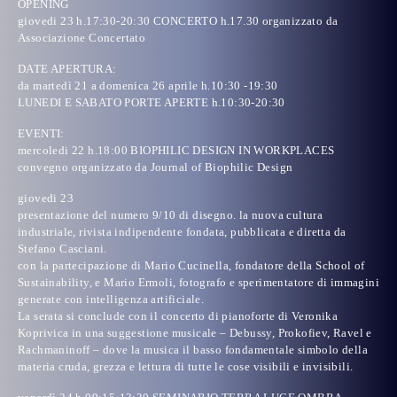
OPENING
giovedi 23 h.17:30-20:30 CONCERTO h.17.30 organizzato da
Associazione Concertato
DATE APERTURA:
da martedì 21 a domenica 26 aprile h.10:30 -19:30
LUNEDI E SABATO PORTE APERTE h.10:30-20:30
EVENTI
:
mercoledi 22 h.18:00 BIOPHILIC DESIGN IN WORKPLACES
convegno organizzato da Journal of Biophilic Design
giovedi 23
presentazione del numero 9/10 di
disegno. la nuova cultura
industriale
, rivista indipendente fondata, pubblicata e diretta da
Stefano Casciani
.
con la partecipazione di
Mario Cucinella,
fondatore della School of
Sustainability, e
Mario Ermoli
, fotografo e sperimentatore di immagini
generate con intelligenza artificiale.
La serata si conclude con il concerto di pianoforte di
Veronika
Koprivica
in una suggestione musicale – Debussy, Prokofiev, Ravel e
Rachmaninoff – dove la musica il basso fondamentale simbolo della
materia cruda, grezza e lettura di tutte le cose visibili e invisibili.