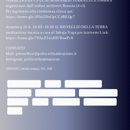
venerdì 24 h.09:15-13:30
SEMINARIO TERRA LUCE OMBRA
organizzato dall’ordine architetti Brescia (4 cf)
Per registrarsi alla conferenza clicca qui:
https://forms.gle/iP5uGNnUpCCdBEQp7
domenica 26 h. 10:00 -18.00 IL RISVEGLIO DELLA TERRA
meditazione musica a cura di Sahaja Yoga per iscriversi Link:
https://forms.gle/7FAnZ3xnJHVRswPv8
CONTATTI
Mail:
pressoffice@polliceilluminazione.it
Instagram: polliceilluminazione
TMD2026_cartella stampa_ITA_XIII
ARCHITETTURA
ARTE
BIOPHILICDESIGN
clever light
CREDITIFORMATIVI
FUORISALONE2026
HEALTH
LUCE
marco pollice
SOSTENIBILITA
TMD