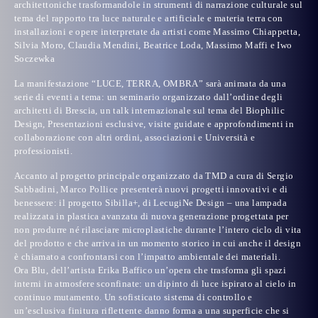
architettoniche trasformandole in
strumenti di narrazione culturale sul
tema del rapporto tra luce naturale e artificiale e materia terra
con
installazioni e opere
interpretate da artisti come
Massimo Chiappetta,
Silvia Moro, Claudia Mendini, Beatrice Loda, Massimo Maffi
e
Iwo
Soczewka
La
manifestazione “LUCE, TERRA, OMBRA” sarà animata da una
serie di eventi a tema
:
un seminario
organizzato dall’ordine degli
architetti di Brescia,
un talk internazionale
sul tema del Biophilic
Design, Presentazioni esclusive,
visite guidate e approfondimenti
in
collaborazione con altri ordini, associazioni e Università e
professionisti.
Accanto al progetto principale organizzato da TMD a cura di Sergio
Sabbadini,
Marco Pollice
presenterà nuovi progetti innovativi e di
benessere: il progetto
Sibilla+
, di
LecugiNe Design
– una lampada
realizzata in plastica avanzata di nuova generazione progettata per
non produrre né rilasciare microplastiche durante l’intero ciclo di vita
del prodotto e che arriva in un momento storico in cui anche il design
è chiamato a confrontarsi con l’impatto ambientale dei materiali.
Ora Blu
, dell’artista
Erika Baffico
un’opera che trasforma gli spazi
interni in atmosfere sconfinate: un dipinto di luce ispirato al cielo in
continuo mutamento. Un sofisticato sistema di controllo e
un’esclusiva finitura riflettente danno forma a una superficie che si