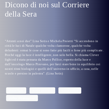
Dicono di noi sul Corriere
della Sera
“Attenti a noi due” Lina Sotis e Michela Proietti “Si accendono in
città le luci di Natale qualche volta clamorose, qualche volta
deludenti: ormai le cose si sono fatte più facili o forse più complicate.
Perché oggi la luce è intelligente, non solo bella. Si chiama Clever
light ed è stata pensata da Marco Pollice, esperto della luce e
dall’oncologo Marco Pirovano, per farci stare bene in equilibrio coi
nostri ritmi biologici e quelli dell’universo in ufficio, a casa, nelle
scuole e persino in palestra”. (Lina Sotis)
clever light
marco pirovano
marco pollice
pollice illuminazione