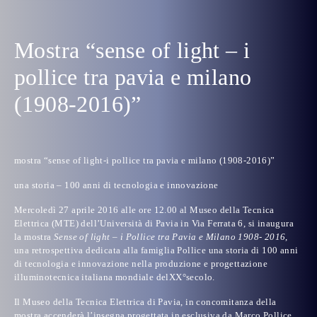
Mostra “sense of light – i
pollice tra pavia e milano
(1908-2016)”
mostra “sense of light-i pollice tra pavia e milano (1908-2016)”
una storia – 100 anni di tecnologia e innovazione
Mercoledì 27 aprile 2016 alle ore 12.00
al
Museo della Tecnica
Elettrica (MTE) dell’Università di Pavia
in Via Ferrata 6, si inaugura
la mostra
Sense of light – i Pollice tra Pavia e Milano 1908- 2016
,
una retrospettiva dedicata alla famiglia Pollice una storia di 100 anni
di tecnologia e innovazione nella produzione e progettazione
illuminotecnica italiana mondiale delXX°secolo.
Il Museo della Tecnica Elettrica di Pavia, in concomitanza della
mostra accenderà l’insegna progettata in esclusiva da Marco Pollice,