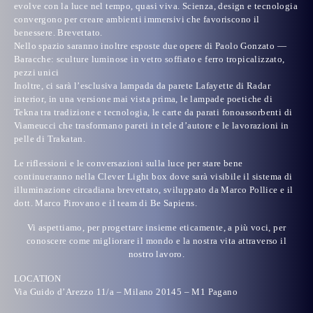
evolve con la luce nel tempo, quasi viva. Scienza, design e tecnologia
convergono per creare ambienti immersivi che favoriscono il
benessere. Brevettato.
Nello spazio saranno inoltre esposte due opere di
Paolo Gonzato
—
Baracche: sculture luminose in vetro soffiato e ferro tropicalizzato,
pezzi unici
Inoltre, ci sarà l’esclusiva lampada da parete Lafayette di
Radar
interior
, in una versione mai vista prima, le lampade poetiche di
Tekna
tra tradizione e tecnologia, le carte da parati fonoassorbenti di
Viameucci
che trasformano pareti in tele d’autore e le lavorazioni in
pelle di
Trakatan
.
Le riflessioni e le conversazioni sulla
luce per stare bene
continueranno nella Clever Light box dove sarà visibile il sistema di
illuminazione circadiana
brevettato, sviluppato da Marco Pollice e il
dott. Marco Pirovano e il team di Be Sapiens.
Vi aspettiamo, per progettare insieme eticamente, a più voci, per
conoscere come migliorare il mondo e la nostra vita attraverso il
nostro lavoro.
LOCATION
Via Guido d’Arezzo 11/a – Milano 20145 – M1 Pagano