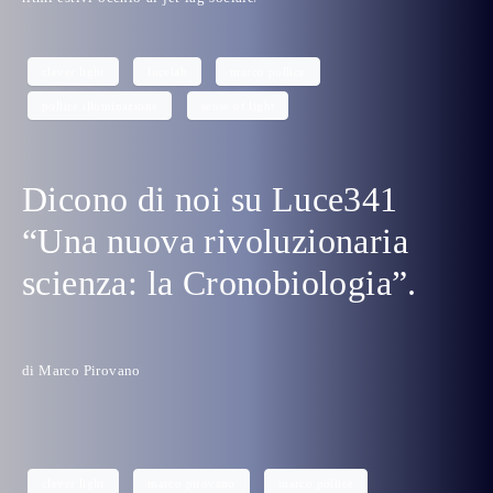
clever light
lucelab
marco pollice
pollice illuminazione
sense of light
Dicono di noi su Luce341
“Una nuova rivoluzionaria
scienza: la Cronobiologia”.
di Marco Pirovano
clever light
marco pirovano
marco pollice