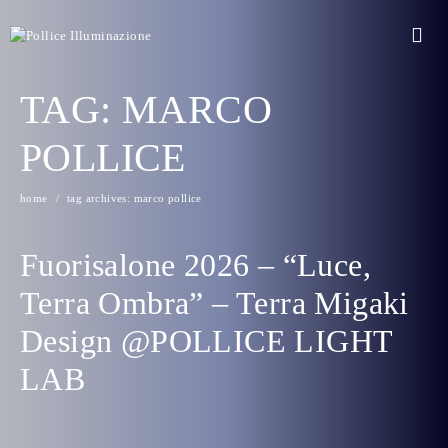
TAG:
MARCO
POLLICE
home
tag archives: marco pollice
Fuorisalone 2026 – “Luce,
Terra Ombra” – Terra Migaki
Design @POLLICE LIGHT
LAB