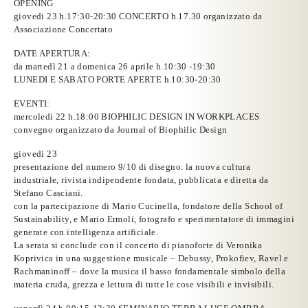
OPENING
giovedi 23 h.17:30-20:30 CONCERTO h.17.30 organizzato da
Associazione Concertato
DATE APERTURA:
da martedì 21 a domenica 26 aprile h.10:30 -19:30
LUNEDI E SABATO PORTE APERTE h.10:30-20:30
EVENTI
:
mercoledi 22 h.18:00 BIOPHILIC DESIGN IN WORKPLACES
convegno organizzato da Journal of Biophilic Design
giovedi 23
presentazione del numero 9/10 di
disegno. la nuova cultura
industriale
, rivista indipendente fondata, pubblicata e diretta da
Stefano Casciani
.
con la partecipazione di
Mario Cucinella,
fondatore della School of
Sustainability, e
Mario Ermoli
, fotografo e sperimentatore di immagini
generate con intelligenza artificiale.
La serata si conclude con il concerto di pianoforte di
Veronika
Koprivica
in una suggestione musicale – Debussy, Prokofiev, Ravel e
Rachmaninoff – dove la musica il basso fondamentale simbolo della
materia cruda, grezza e lettura di tutte le cose visibili e invisibili.