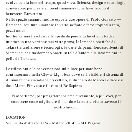
evolve con la luce nel tempo, quasi viva. Scienza, design e tecnologia
convergono per creare ambienti immersivi che favoriscono il
benessere. Brevettato.
Nello spazio saranno inoltre esposte due opere di
Paolo Gonzato
—
Baracche: sculture luminose in vetro soffiato e ferro tropicalizzato,
pezzi unici
Inoltre, ci sarà l’esclusiva lampada da parete Lafayette di
Radar
interior
, in una versione mai vista prima, le lampade poetiche di
Tekna
tra tradizione e tecnologia, le carte da parati fonoassorbenti di
Viameucci
che trasformano pareti in tele d’autore e le lavorazioni in
pelle di
Trakatan
.
Le riflessioni e le conversazioni sulla
luce per stare bene
continueranno nella Clever Light box dove sarà visibile il sistema di
illuminazione circadiana
brevettato, sviluppato da Marco Pollice e il
dott. Marco Pirovano e il team di Be Sapiens.
Vi aspettiamo, per progettare insieme eticamente, a più voci, per
conoscere come migliorare il mondo e la nostra vita attraverso il
nostro lavoro.
LOCATION
Via Guido d’Arezzo 11/a – Milano 20145 – M1 Pagano