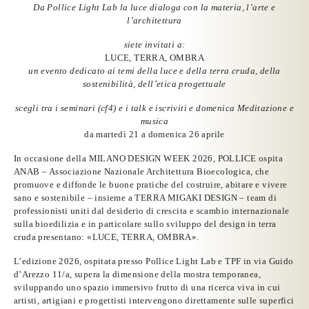
Da
Pollice Light Lab
la luce dialoga con la materia, l’arte e
l’architettura
siete invitati a:
LUCE, TERRA, OMBRA
un evento dedicato ai temi della luce e della terra cruda, della
sostenibilità, dell’etica progettuale
scegli tra i seminari (cf4) e i talk e iscriviti e domenica Meditazione e
musica
da martedì 21 a domenica 26 aprile
In occasione della
MILANO DESIGN WEEK 2026
,
POLLICE
ospita
ANAB
– Associazione Nazionale Architettura Bioecologica, che
promuove e diffonde le buone pratiche del costruire, abitare e vivere
sano e sostenibile –
insieme a TERRA MIGAKI DESIGN
– team di
professionisti uniti dal desiderio di crescita e scambio internazionale
sulla bioedilizia e in particolare sullo sviluppo del design in terra
cruda
presentano
:
«LUCE, TERRA, OMBRA»
.
L’edizione 2026
, ospitata presso
Pollice Light Lab
e
TPF
in via Guido
d’Arezzo 11/a, supera la dimensione della mostra temporanea,
sviluppando
uno spazio immersivo
frutto di una ricerca viva in cui
artisti, artigiani e progettisti intervengono direttamente sulle superfici