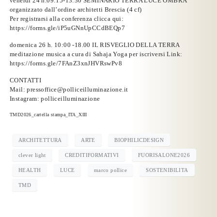
venerdì 24 h.09:15-13:30
SEMINARIO TERRA LUCE OMBRA
organizzato dall’ordine architetti Brescia (4 cf)
Per registrarsi alla conferenza clicca qui:
https://forms.gle/iP5uGNnUpCCdBEQp7
domenica 26 h. 10:00 -18.00 IL RISVEGLIO DELLA TERRA
meditazione musica a cura di Sahaja Yoga per iscriversi Link:
https://forms.gle/7FAnZ3xnJHVRswPv8
CONTATTI
Mail:
pressoffice@polliceilluminazione.it
Instagram: polliceilluminazione
TMD2026_cartella stampa_ITA_XIII
ARCHITETTURA
ARTE
BIOPHILICDESIGN
clever light
CREDITIFORMATIVI
FUORISALONE2026
HEALTH
LUCE
marco pollice
SOSTENIBILITA
TMD