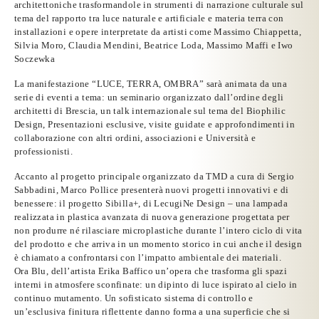
architettoniche trasformandole in
strumenti di narrazione culturale sul
tema del rapporto tra luce naturale e artificiale e materia terra
con
installazioni e opere
interpretate da artisti come
Massimo Chiappetta,
Silvia Moro, Claudia Mendini, Beatrice Loda, Massimo Maffi
e
Iwo
Soczewka
La
manifestazione “LUCE, TERRA, OMBRA” sarà animata da una
serie di eventi a tema
:
un seminario
organizzato dall’ordine degli
architetti di Brescia,
un talk internazionale
sul tema del Biophilic
Design, Presentazioni esclusive,
visite guidate e approfondimenti
in
collaborazione con altri ordini, associazioni e Università e
professionisti.
Accanto al progetto principale organizzato da TMD a cura di Sergio
Sabbadini,
Marco Pollice
presenterà nuovi progetti innovativi e di
benessere: il progetto
Sibilla+
, di
LecugiNe Design
– una lampada
realizzata in plastica avanzata di nuova generazione progettata per
non produrre né rilasciare microplastiche durante l’intero ciclo di vita
del prodotto e che arriva in un momento storico in cui anche il design
è chiamato a confrontarsi con l’impatto ambientale dei materiali.
Ora Blu
, dell’artista
Erika Baffico
un’opera che trasforma gli spazi
interni in atmosfere sconfinate: un dipinto di luce ispirato al cielo in
continuo mutamento. Un sofisticato sistema di controllo e
un’esclusiva finitura riflettente danno forma a una superficie che si