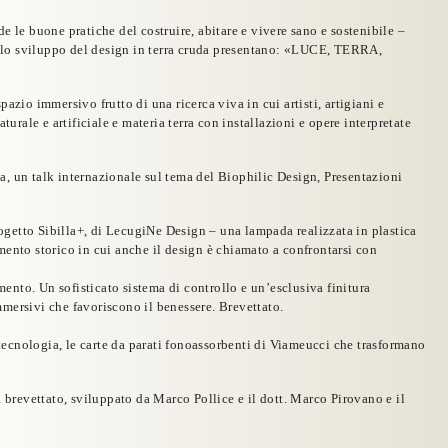
le buone pratiche del costruire, abitare e vivere sano e sostenibile –
llo sviluppo del design in terra cruda
presentano
:
«LUCE, TERRA,
spazio immersivo
frutto di una ricerca viva in cui artisti, artigiani e
turale e artificiale e materia terra
con installazioni e opere
interpretate
ia,
un talk internazionale
sul tema del Biophilic Design, Presentazioni
rogetto
Sibilla+
, di
LecugiNe Design
– una lampada realizzata in plastica
mento storico in cui anche il design è chiamato a confrontarsi con
mento. Un sofisticato sistema di controllo e un’esclusiva finitura
mmersivi che favoriscono il benessere. Brevettato.
tecnologia, le carte da parati fonoassorbenti di
Viameucci
che trasformano
a
brevettato, sviluppato da Marco Pollice e il dott. Marco Pirovano e il