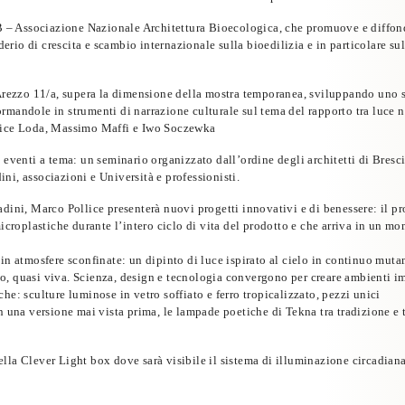
B
– Associazione Nazionale Architettura Bioecologica, che promuove e diffonde 
derio di crescita e scambio internazionale sulla bioedilizia e in particolare su
Arezzo 11/a, supera la dimensione della mostra temporanea, sviluppando
uno 
sformandole in
strumenti di narrazione culturale sul tema del rapporto tra luce na
rice Loda, Massimo Maffi
e
Iwo Soczewka
eventi a tema
:
un seminario
organizzato dall’ordine degli architetti di Bresc
ini, associazioni e Università e professionisti.
adini,
Marco Pollice
presenterà nuovi progetti innovativi e di benessere: il p
croplastiche durante l’intero ciclo di vita del prodotto e che arriva in un mo
 in atmosfere sconfinate: un dipinto di luce ispirato al cielo in continuo muta
po, quasi viva. Scienza, design e tecnologia convergono per creare ambienti i
he: sculture luminose in vetro soffiato e ferro tropicalizzato, pezzi unici
in una versione mai vista prima, le lampade poetiche di
Tekna
tra tradizione e 
la Clever Light box dove sarà visibile il sistema di
illuminazione circadian