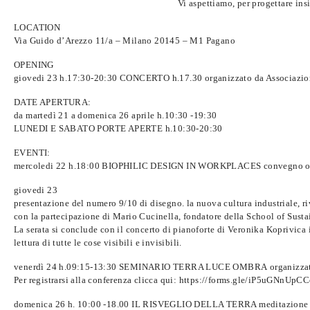
Vi aspettiamo, per progettare ins
LOCATION
Via Guido d’Arezzo 11/a – Milano 20145 – M1 Pagano
OPENING
giovedi 23 h.17:30-20:30 CONCERTO h.17.30 organizzato da Associazio
DATE APERTURA:
da martedì 21 a domenica 26 aprile h.10:30 -19:30
LUNEDI E SABATO PORTE APERTE h.10:30-20:30
EVENTI
:
mercoledi 22 h.18:00 BIOPHILIC DESIGN IN WORKPLACES convegno orga
giovedi 23
presentazione del numero 9/10 di
disegno. la nuova cultura industriale
, r
con la partecipazione di
Mario Cucinella,
fondatore della School of Susta
La serata si conclude con il concerto di pianoforte di
Veronika Koprivica
lettura di tutte le cose visibili e invisibili.
venerdì 24 h.09:15-13:30
SEMINARIO TERRA LUCE OMBRA
organizzat
Per registrarsi alla conferenza clicca qui: https://forms.gle/iP5uGNnU
domenica 26 h. 10:00 -18.00 IL RISVEGLIO DELLA TERRA meditazione mus