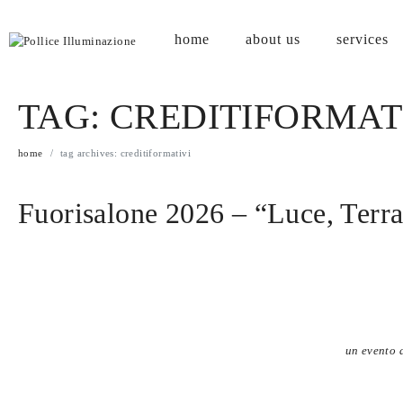
home
about us
services
TAG:
CREDITIFORMAT
home
tag archives: creditiformativi
Fuorisalone 2026 – “Luce, Te
un evento d