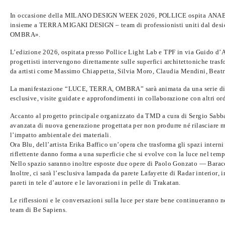
In occasione della
MILANO DESIGN WEEK 2026
,
POLLICE
ospita
ANA
insieme a TERRA MIGAKI DESIGN
– team di professionisti uniti dal desi
OMBRA»
.
L’edizione 2026
, ospitata presso
Pollice Light Lab
e
TPF
in via Guido d’
progettisti intervengono direttamente sulle superfici architettoniche tra
da artisti come
Massimo Chiappetta, Silvia Moro, Claudia Mendini, Beat
La
manifestazione “LUCE, TERRA, OMBRA” sarà animata da una serie di 
esclusive,
visite guidate e approfondimenti
in collaborazione con altri ord
Accanto al progetto principale organizzato da TMD a cura di Sergio Sabb
avanzata di nuova generazione progettata per non produrre né rilasciare mi
l’impatto ambientale dei materiali.
Ora Blu
, dell’artista
Erika Baffico
un’opera che trasforma gli spazi interni
riflettente danno forma a una superficie che si evolve con la luce nel tem
Nello spazio saranno inoltre esposte due opere di
Paolo Gonzato
— Baracc
Inoltre, ci sarà l’esclusiva lampada da parete Lafayette di
Radar interior
, 
pareti in tele d’autore e le lavorazioni in pelle di
Trakatan
.
Le riflessioni e le conversazioni sulla
luce per stare bene
continueranno nel
team di Be Sapiens.