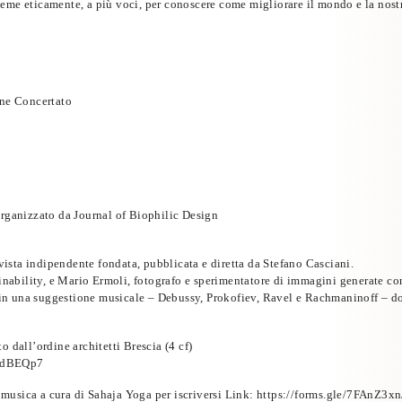
ieme eticamente, a più voci, per conoscere come migliorare il mondo e la nostra
ne Concertato
nizzato da Journal of Biophilic Design
ivista indipendente fondata, pubblicata e diretta da
Stefano Casciani
.
inability, e
Mario Ermoli
, fotografo e sperimentatore di immagini generate con 
in una suggestione musicale – Debussy, Prokofiev, Ravel e Rachmaninoff – do
o dall’ordine architetti Brescia (4 cf)
pCCdBEQp7
ica a cura di Sahaja Yoga per iscriversi Link:
https://forms.gle/7FAnZ3