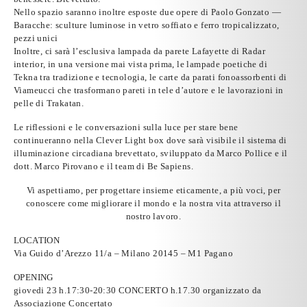
Nello spazio saranno inoltre esposte due opere di
Paolo Gonzato
—
Baracche: sculture luminose in vetro soffiato e ferro tropicalizzato,
pezzi unici
Inoltre, ci sarà l’esclusiva lampada da parete Lafayette di
Radar
interior
, in una versione mai vista prima, le lampade poetiche di
Tekna
tra tradizione e tecnologia, le carte da parati fonoassorbenti di
Viameucci
che trasformano pareti in tele d’autore e le lavorazioni in
pelle di
Trakatan
.
Le riflessioni e le conversazioni sulla
luce per stare bene
continueranno nella Clever Light box dove sarà visibile il sistema di
illuminazione circadiana
brevettato, sviluppato da Marco Pollice e il
dott. Marco Pirovano e il team di Be Sapiens.
Vi aspettiamo, per progettare insieme eticamente, a più voci, per
conoscere come migliorare il mondo e la nostra vita attraverso il
nostro lavoro.
LOCATION
Via Guido d’Arezzo 11/a – Milano 20145 – M1 Pagano
OPENING
giovedi 23 h.17:30-20:30 CONCERTO h.17.30 organizzato da
Associazione Concertato