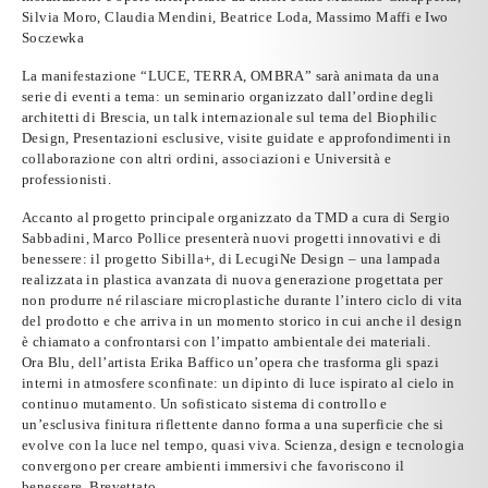
Silvia Moro, Claudia Mendini, Beatrice Loda, Massimo Maffi
e
Iwo
Soczewka
La
manifestazione “LUCE, TERRA, OMBRA” sarà animata da una
serie di eventi a tema
:
un seminario
organizzato dall’ordine degli
architetti di Brescia,
un talk internazionale
sul tema del Biophilic
Design, Presentazioni esclusive,
visite guidate e approfondimenti
in
collaborazione con altri ordini, associazioni e Università e
professionisti.
Accanto al progetto principale organizzato da TMD a cura di Sergio
Sabbadini,
Marco Pollice
presenterà nuovi progetti innovativi e di
benessere: il progetto
Sibilla+
, di
LecugiNe Design
– una lampada
realizzata in plastica avanzata di nuova generazione progettata per
non produrre né rilasciare microplastiche durante l’intero ciclo di vita
del prodotto e che arriva in un momento storico in cui anche il design
è chiamato a confrontarsi con l’impatto ambientale dei materiali.
Ora Blu
, dell’artista
Erika Baffico
un’opera che trasforma gli spazi
interni in atmosfere sconfinate: un dipinto di luce ispirato al cielo in
continuo mutamento. Un sofisticato sistema di controllo e
un’esclusiva finitura riflettente danno forma a una superficie che si
evolve con la luce nel tempo, quasi viva. Scienza, design e tecnologia
convergono per creare ambienti immersivi che favoriscono il
benessere. Brevettato.