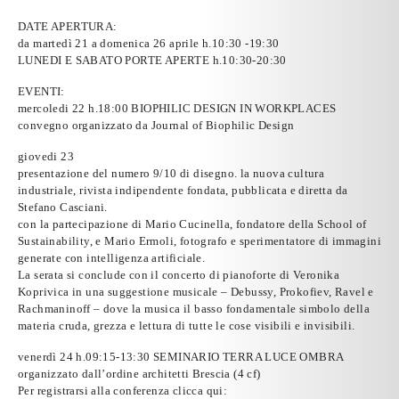
DATE APERTURA:
da martedì 21 a domenica 26 aprile h.10:30 -19:30
LUNEDI E SABATO PORTE APERTE h.10:30-20:30
EVENTI
:
mercoledi 22 h.18:00 BIOPHILIC DESIGN IN WORKPLACES
convegno organizzato da Journal of Biophilic Design
giovedi 23
presentazione del numero 9/10 di
disegno. la nuova cultura
industriale
, rivista indipendente fondata, pubblicata e diretta da
Stefano Casciani
.
con la partecipazione di
Mario Cucinella,
fondatore della School of
Sustainability, e
Mario Ermoli
, fotografo e sperimentatore di immagini
generate con intelligenza artificiale.
La serata si conclude con il concerto di pianoforte di
Veronika
Koprivica
in una suggestione musicale – Debussy, Prokofiev, Ravel e
Rachmaninoff – dove la musica il basso fondamentale simbolo della
materia cruda, grezza e lettura di tutte le cose visibili e invisibili.
venerdì 24 h.09:15-13:30
SEMINARIO TERRA LUCE OMBRA
organizzato dall’ordine architetti Brescia (4 cf)
Per registrarsi alla conferenza clicca qui: