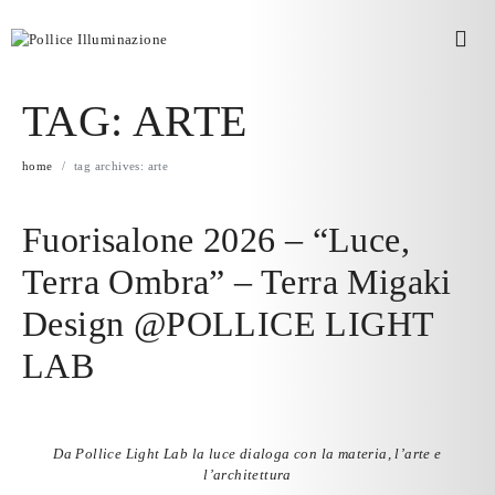
TAG:
ARTE
home
tag archives: arte
Fuorisalone 2026 – “Luce,
Terra Ombra” – Terra Migaki
Design @POLLICE LIGHT
LAB
Da
Pollice Light Lab
la luce dialoga con la materia, l’arte e
l’architettura