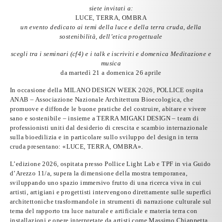
siete invitati a:
LUCE, TERRA, OMBRA
un evento dedicato ai temi della luce e della terra cruda, della
sostenibilità, dell’etica progettuale
scegli tra i seminari (cf4) e i talk e iscriviti e domenica Meditazione e
musica
da martedì 21 a domenica 26 aprile
In occasione della
MILANO DESIGN WEEK 2026
,
POLLICE
ospita
ANAB
– Associazione Nazionale Architettura Bioecologica, che
promuove e diffonde le buone pratiche del costruire, abitare e vivere
sano e sostenibile –
insieme a TERRA MIGAKI DESIGN
– team di
professionisti uniti dal desiderio di crescita e scambio internazionale
sulla bioedilizia e in particolare sullo sviluppo del design in terra
cruda
presentano
:
«LUCE, TERRA, OMBRA»
.
L’edizione 2026
, ospitata presso
Pollice Light Lab
e
TPF
in via Guido
d’Arezzo 11/a, supera la dimensione della mostra temporanea,
sviluppando
uno spazio immersivo
frutto di una ricerca viva in cui
artisti, artigiani e progettisti intervengono direttamente sulle superfici
architettoniche trasformandole in
strumenti di narrazione culturale sul
tema del rapporto tra luce naturale e artificiale e materia terra
con
installazioni e opere
interpretate da artisti come
Massimo Chiappetta,