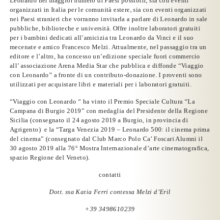
Leonardo nel maggior numero di Paesi possibili, sia con eventi
organizzati in Italia per le comunità estere, sia con eventi organizzati
nei Paesi stranieri che vorranno invitarla a parlare di Leonardo in sale
pubbliche, biblioteche e università. Offre inoltre laboratori gratuiti
per i bambini dedicati all’amicizia tra Leonardo da Vinci e il suo
mecenate e amico Francesco Melzi. Attualmente, nel passaggio tra un
editore e l’altro, ha concesso un’edizione speciale fuori commercio
all’ associazione Arena Media Star che pubblica e diffonde “Viaggio
con Leonardo” a fronte di un contributo-donazione. I proventi sono
utilizzati per acquistare libri e materiali per i laboratori gratuiti.
“Viaggio con Leonardo “ ha vinto il
Premio Speciale Cultura “La
Campana di Burgio 2019” con medaglia del Presidente della Regione
Sicili
a (consegnato il 24 agosto 2019 a Burgio, in provincia di
Agrigento) e la
“Targa Venezia 2019 – Leonardo 500: il cinema prima
del cinema”
(consegnato dal Club Marco Polo Ca’ Foscari Alumni il
30 agosto 2019 alla 76° Mostra Internazionale d’arte cinematografica,
spazio Regione del Veneto).
contatti
Dott. ssa Katia Ferri contessa Melzi d’Eril
+39 3498610239