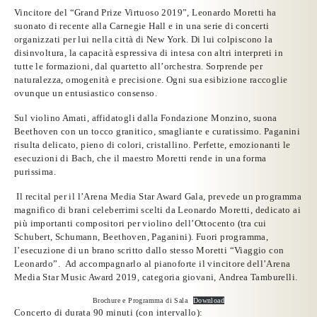
Vincitore del
“Grand Prize Virtuoso 2019”,
Leonardo Moretti ha
suonato di recente alla Carnegie Hall e in una serie di concerti
organizzati per lui nella città di New York. Di lui colpiscono la
disinvoltura, la capacità espressiva di intesa con altri interpreti in
tutte le formazioni, dal quartetto all’orchestra. Sorprende per
naturalezza, omogenità e precisione. Ogni sua esibizione raccoglie
ovunque un entusiastico consenso.
Sul violino Amati, affidatogli dalla
Fondazione Monzino
, suona
Beethoven con un tocco granitico, smagliante e curatissimo. Paganini
risulta delicato, pieno di colori, cristallino. Perfette, emozionanti le
esecuzioni di Bach, che il maestro Moretti rende in una forma
purissima.
Il recital per il
l’Arena Media Star Award Gala
, prevede un programma
magnifico di brani celeberrimi scelti da Leonardo Moretti, dedicato ai
più importanti compositori per violino dell’Ottocento (tra cui
Schubert, Schumann, Beethoven, Paganini). Fuori programma,
l’esecuzione di un brano scritto dallo stesso Moretti “Viaggio con
Leonardo”. Ad accompagnarlo al pianoforte il vincitore dell’Arena
Media Star Music Award 2019, categoria giovani,
Andrea Tamburelli.
Brochure e Programma di Sala
Download
Concerto di durata 90 minuti (con intervallo):