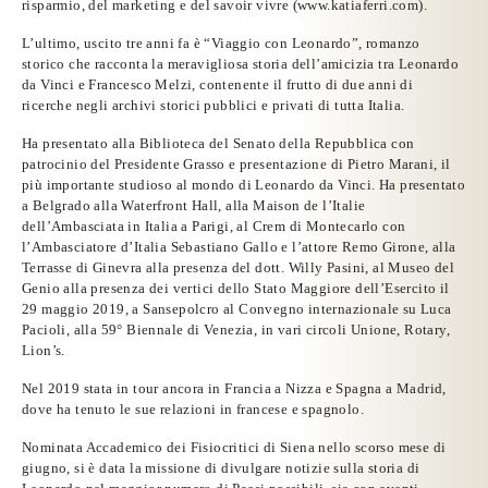
risparmio, del marketing e del savoir vivre (
www.katiaferri.com
).
L’ultimo, uscito tre anni fa è “Viaggio con Leonardo”, romanzo
storico che racconta la meravigliosa storia dell’amicizia tra Leonardo
da Vinci e Francesco Melzi, contenente il frutto di due anni di
ricerche negli archivi storici pubblici e privati di tutta Italia.
Ha presentato alla Biblioteca del Senato della Repubblica con
patrocinio del Presidente Grasso e presentazione di Pietro Marani, il
più importante studioso al mondo di Leonardo da Vinci. Ha presentato
a Belgrado alla Waterfront Hall, alla Maison de l’Italie
dell’Ambasciata in Italia a Parigi, al Crem di Montecarlo con
l’Ambasciatore d’Italia Sebastiano Gallo e l’attore Remo Girone, alla
Terrasse di Ginevra alla presenza del dott. Willy Pasini, al Museo del
Genio alla presenza dei vertici dello Stato Maggiore dell’Esercito il
29 maggio 2019, a Sansepolcro al Convegno internazionale su Luca
Pacioli, alla 59° Biennale di Venezia, in vari circoli Unione, Rotary,
Lion’s.
Nel 2019 stata in tour ancora in Francia a Nizza e Spagna a Madrid,
dove ha tenuto le sue relazioni in francese e spagnolo.
Nominata Accademico dei Fisiocritici di Siena nello scorso mese di
giugno, si è data la missione di divulgare notizie sulla storia di