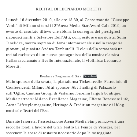
RECITAL DI LEONARDO MORETTI
Lunedi 16 dicembre 2019
, alle ore
18.30
, al
Conservatorio “Giuseppe
Verdi” di Milano
si terrà il 2°
Arena Media Star Award Gala 2019
, un
evento di assoluto rilievo che abbina la consegna dei prestigiosi
riconoscimenti a S
alvatore Dell’Atti,
compositore e musicista
, Sofia
Janelidze
, mezzo soprano di fama internazionale e nella categoria
giovani, al pianista
Andrea Tamburelli.
Il clou della serata sarà un
recital esclusivo
di un nuovo protagonista della musica classica
italianaacclamato a livello internazionale, il violinista
Leonardo
Moretti
.
Brochure e Programma di Sala
Download
Main sponsor
della serata, la piattaforma Ticketneedle.
Patrocinio di
Confesercenti Milano. Altri sponsor:
Abt Trading di Palazzolo
sull’Oglio, Cantina Giorgi di Vistarino, Sabrina Frigoli boutique.
Media partners:
Milano Excellence Magazine, Effetto Benessere Life,
Arena Lifestyle magazine, Heritage & Tradition magazine e il blog
musicale Teatri dell’Est.
Durante la serata,
l’associazione Arena Media Star
promuoverà una
raccolta fondi a favore del Gran Teatro La Fenice di Venezia,
per
sostenere le spese di restauro necessarie dopo la mareggiata