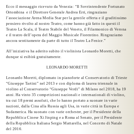
Ecco il messaggio ricevuto da Venezia: “Il Sovrintendente Fortunato
Ortombina e il Direttore Generale Andrea Erri, ringraziano
l’associazione Arena Media Star per la gentile offerta e il graditissimo
pensiero rivolto al nostro Teatro, come hanno già fatto in questi il
Teatro La Scala, il Teatro Stabile del Veneto, il Filarmonico di Verona
e il teatro dell’opera del Maggio Musicale Fiorentino. Ringraziamo
ancora sentitamente da parte di tutto il Teatro La Fenice.”
All’iniziativa ha aderito subito il violinista
Leonardo Moretti
, che
dunque si esibirà gratuitamente.
LEONARDO MORETTI
Leonardo Moretti,
diplomato in pianoforte al Conservatorio di Trieste
“Giuseppe Tartini” nel 2013 e con diploma di laurea triennale in
violino al Conservatorio “Giuseppe Verdi” di Milano nel 2018, ha 19
anni. Ha vinto 35 competizioni nazionali e internazionali di violino,
tra cui 18 premi assoluti, che lo hanno portato a suonare in varie
nazioni, dalla Cina alla Russia agli Usa, in varie città in Europa e
Sudamerica. Ha suonato con varie orchestre, per il Presidente della
Repubblica Cinese Xi Jinping e a Roma al Senato, per il Presidente
della Repubblica Italiana Sergio Mattarella, nel Concerto di Natale
del 2016.