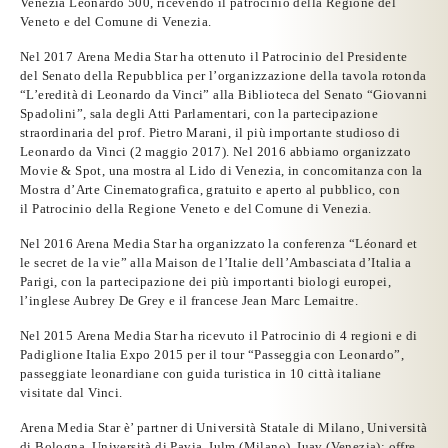
Venezia Leonardo 500, ricevendo il patrocinio della Regione del
Veneto e del Comune di Venezia.
Nel
2017
Arena Media Star
ha ottenuto il
Patrocinio del Presidente
del Senato della Repubblica
per l’organizzazione della tavola rotonda
“L’eredità di Leonardo da Vinci” alla Biblioteca del Senato “Giovanni
Spadolini”, sala degli Atti Parlamentari, con la partecipazione
straordinaria del prof. Pietro Marani, il più importante studioso di
Leonardo da Vinci (2 maggio 2017). Nel
2016
abbiamo organizzato
Movie & Spot, una mostra al Lido di Venezia, in concomitanza con la
Mostra d’Arte Cinematografica, gratuito e aperto al pubblico, con
il
Patrocinio della Regione Veneto e del Comune di Venezia.
Nel
2016 Arena Media Star ha organizzato la conferenza “Léonard et
le secret de la vie” alla Maison de l’Italie dell’Ambasciata d’Italia a
Parigi,
con la partecipazione dei più importanti biologi europei,
l’inglese Aubrey De Grey e il francese Jean Marc Lemaitre.
Nel 2015
Arena Media Star
ha ricevuto il
Patrocinio di 4 regioni e di
Padiglione Italia Expo
2015
per il tour “Passeggia con Leonardo”,
passeggiate leonardiane con guida turistica in 10 città italiane
visitate dal Vinci.
Arena Media Star è’ partner di
Università Statale di Milano, Università
di Bologna, Università di Pavia, Iulm (Milano), Iuav (Venezia)
: offre