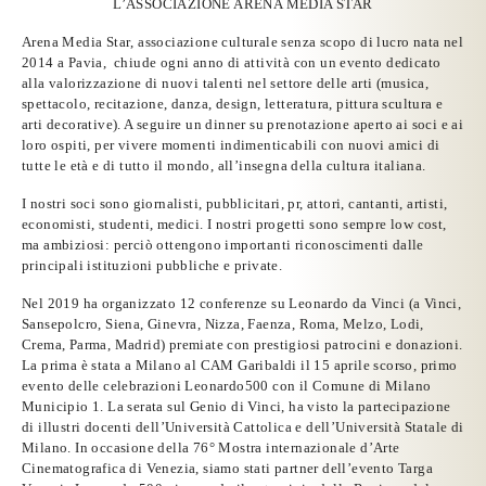
L’ASSOCIAZIONE ARENA MEDIA STAR
Arena Media Star
,
associazione culturale senza scopo di lucro
nata nel
2014 a Pavia, chiude ogni anno di attività con un evento dedicato
alla valorizzazione di nuovi talenti nel settore delle arti (musica,
spettacolo, recitazione, danza, design, letteratura, pittura scultura e
arti decorative). A seguire un dinner su prenotazione aperto ai soci e ai
loro ospiti, per vivere momenti indimenticabili con nuovi amici di
tutte le età e di tutto il mondo, all’insegna della cultura italiana.
I nostri soci sono giornalisti, pubblicitari, pr, attori, cantanti, artisti,
economisti, studenti, medici. I nostri progetti sono sempre low cost,
ma ambiziosi: perciò ottengono importanti riconoscimenti dalle
principali istituzioni pubbliche e private.
Nel
2019
ha organizzato 12 conferenze su Leonardo da Vinci (a Vinci,
Sansepolcro, Siena, Ginevra, Nizza, Faenza, Roma, Melzo, Lodi,
Crema, Parma, Madrid) premiate con prestigiosi patrocini e donazioni.
La prima è stata a Milano al CAM Garibaldi il 15 aprile scorso, primo
evento delle celebrazioni Leonardo500 con il Comune di Milano
Municipio 1. La serata sul Genio di Vinci, ha visto la partecipazione
di illustri docenti dell’Università Cattolica e dell’Università Statale di
Milano. In occasione della 76° Mostra internazionale d’Arte
Cinematografica di Venezia, siamo stati partner dell’evento Targa