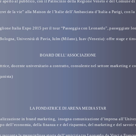
e aperto al pubblico, con il
Patrocinio della Regione Veneto e del Comune di
et de la vie” alla Maison de l’Italie dell’Ambasciata d’Italia a Parigi,
con la
iglione Italia Expo
2015
per il tour “Passeggia con Leonardo”, passeggiate leon
 Bologna, Università di Pavia, Iulm (Milano), Iuav (Venezia)
: offre stage e ti
BOARD DELL’ASSOCIAZIONE
ittrice, docente universitario a contratto, consulente nel settore marketing e
ganista)
LA FONDATRICE DI ARENA MEDIA STAR
pecializzazione in brand marketing, insegna comunicazione d’impresa all’Unive
mpo dell’economia, della finanza e e del risparmio, del marketing e del savoir v
racconta la meravigliosa storia dell’amicizia tra Leonardo da Vinci e Francesc