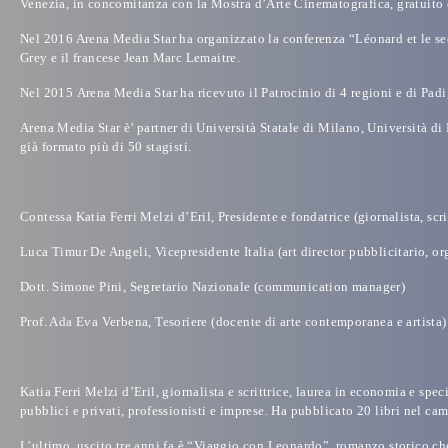
Venezia, in concomitanza con la Mostra d’Arte Cinematografica, gratuito 
Nel
2016 Arena Media Star ha organizzato la conferenza “Léonard et le secr
Grey e il francese Jean Marc Lemaitre.
Nel 2015
Arena Media Star
ha ricevuto il
Patrocinio di 4 regioni e di Pad
Arena Media Star è’ partner di
Università Statale di Milano, Università di
già formato più di 50 stagisti.
Contessa Katia Ferri Melzi d’Eril,
Presidente e fondatrice (giornalista, scr
Luca Timur De Angeli
, Vicepresidente Italia (art director pubblicitario, or
Dott. Simone Pini,
Segretario Nazionale (communication manager)
Prof. Ada Eva Verbena
, Tesoriere (docente di arte contemporanea e artista)
Katia Ferri Melzi d’Eril, giornalista e scrittrice, laurea in economia e s
pubblici e privati, professionisti e imprese. Ha pubblicato 20 libri nel ca
L’ultimo, uscito tre anni fa è “Viaggio con Leonardo”, romanzo storico che 