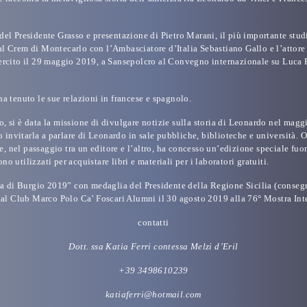
del Presidente Grasso e presentazione di Pietro Marani, il più importante stu
, al Crem di Montecarlo con l’Ambasciatore d’Italia Sebastiano Gallo e l’attore
ercito il 29 maggio 2019, a Sansepolcro al Convegno internazionale su Luca Pa
a tenuto le sue relazioni in francese e spagnolo.
si è data la missione di divulgare notizie sulla storia di Leonardo nel maggio
 invitarla a parlare di Leonardo in sale pubbliche, biblioteche e università. Of
 nel passaggio tra un editore e l’altro, ha concesso un’edizione speciale fuo
utilizzati per acquistare libri e materiali per i laboratori gratuiti.
 di Burgio 2019” con medaglia del Presidente della Regione Sicili
a (conseg
l Club Marco Polo Ca’ Foscari Alumni il 30 agosto 2019 alla 76° Mostra Inte
contatti
Dott. ssa Katia Ferri contessa Melzi d’Eril
+39 3498610239
katiaferri@hotmail.com