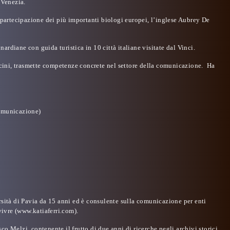
 Venezia.
 partecipazione dei più importanti biologi europei, l’inglese Aubrey De
ardiane con guida turistica in 10 città italiane visitate dal Vinci.
rocini, trasmette competenze concrete nel settore della comunicazione. Ha
 comunicazione)
rsità di Pavia da 15 anni ed è consulente sulla comunicazione per enti
ivre (
www.katiaferri.com
).
o Melzi, contenente il frutto di due anni di ricerche negli archivi storici