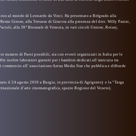
dioso al mondo di Leonardo da Vinci. Ha presentato a Belgrado alla
 Remo Girone, alla Terrasse di Ginevra alla presenza del dott. Willy Pasini,
cioli, alla 59° Biennale di Venezia, in vari circoli Unione, Rotary,
r numero di Paesi possibili, sia con eventi organizzati in Italia per le
fre inoltre laboratori gratuiti per i bambini dedicati all’amicizia tra
ri commercio all’ associazione Arena Media Star che pubblica e diffonde
nato il 24 agosto 2019 a Burgio, in provincia di Agrigento) e la
“Targa
rnazionale d’arte cinematografica, spazio Regione del Veneto).