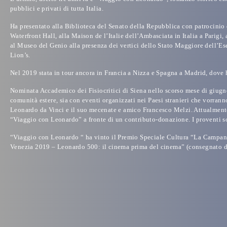
pubblici e privati di tutta Italia.
Ha presentato alla Biblioteca del Senato della Repubblica con patrocinio 
Waterfront Hall, alla Maison de l’Italie dell’Ambasciata in Italia a Parigi
al Museo del Genio alla presenza dei vertici dello Stato Maggiore dell’Es
Lion’s.
Nel 2019 stata in tour ancora in Francia a Nizza e Spagna a Madrid, dove h
Nominata Accademico dei Fisiocritici di Siena nello scorso mese di giugno, 
comunità estere, sia con eventi organizzati nei Paesi stranieri che vorranno
Leonardo da Vinci e il suo mecenate e amico Francesco Melzi. Attualmente,
“Viaggio con Leonardo” a fronte di un contributo-donazione. I proventi sono 
“Viaggio con Leonardo “ ha vinto il
Premio Speciale Cultura “La Campana
Venezia 2019 – Leonardo 500: il cinema prima del cinema”
(consegnato da