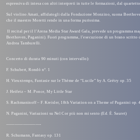
espressiva di intesa con altri interpreti in tutte le formazioni, dal quart
Sul violino Amati, affidatogli dalla
Fondazione Monzino
, suona Beethoven
che il maestro Moretti rende in una forma purissima.
Il recital per il
l’Arena Media Star Award Gala
, prevede un programma magn
Beethoven, Paganini). Fuori programma, l’esecuzione di un brano scritto
Andrea Tamburelli.
Concerto di durata 90 minuti (con intervallo):
F. Schubert, Rondó n°. 1
H. Vieuxtemps, Fantasie sur le Thème de “Lucile” by A. Grétry op. 35
J. Heifetz – M. Ponce, My Little Star
S. Rachmaninoff – F. Kreisler, 18th Variation on a Theme of Paganini op. 
N. Paganini, Variazioni su Nel Cor più non mi sento (Ed. È. Sauret)
————————-
R. Schumann, Fantasy op. 131