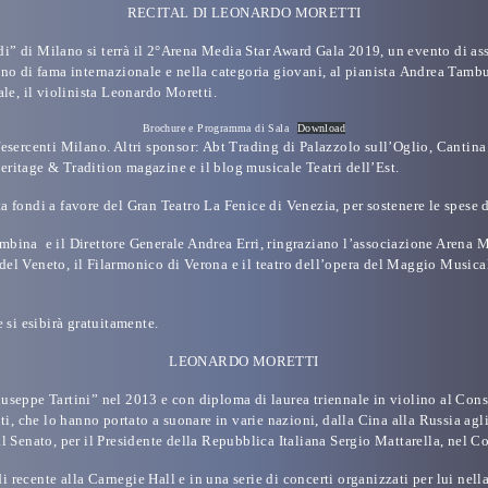
RECITAL DI LEONARDO MORETTI
di” di Milano
si terrà il 2°
Arena Media Star Award Gala 2019
, un evento di as
no di fama internazionale e nella categoria giovani, al pianista
Andrea Tambur
le, il violinista
Leonardo Moretti
.
Brochure e Programma di Sala
Download
esercenti Milano. Altri sponsor:
Abt Trading di Palazzolo sull’Oglio, Cantina 
ritage & Tradition magazine e il blog musicale Teatri dell’Est.
ta fondi a favore del Gran Teatro La Fenice di Venezia,
per sostenere le spese 
ina e il Direttore Generale Andrea Erri, ringraziano l’associazione Arena Medi
e del Veneto, il Filarmonico di Verona e il teatro dell’opera del Maggio Music
 si esibirà gratuitamente.
LEONARDO MORETTI
iuseppe Tartini” nel 2013 e con diploma di laurea triennale in violino al Con
ti, che lo hanno portato a suonare in varie nazioni, dalla Cina alla Russia agl
l Senato, per il Presidente della Repubblica Italiana Sergio Mattarella, nel C
recente alla Carnegie Hall e in una serie di concerti organizzati per lui nella