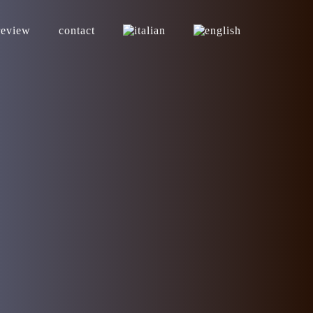
review
contact