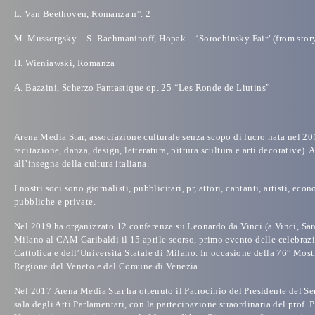
L. Van Beethoven, Romanza n°. 2
M. Mussorgsky – S. Rachmaninoff, Hopak – ‘Sorochinsky Fair’ (from stor
H. Wieniawski, Romanza
A. Bazzini, Scherzo Fantastique op. 25 “Les Ronde de Liutins”
Arena Media Star
,
associazione culturale senza scopo di lucro
nata nel 201
recitazione, danza, design, letteratura, pittura scultura e arti decorative)
all’insegna della cultura italiana.
I nostri soci sono giornalisti, pubblicitari, pr, attori, cantanti, artisti, 
pubbliche e private.
Nel
2019
ha organizzato 12 conferenze su Leonardo da Vinci (a Vinci, San
Milano al CAM Garibaldi il 15 aprile scorso, primo evento delle celebrazi
Cattolica e dell’Università Statale di Milano. In occasione della 76° Mos
Regione del Veneto e del Comune di Venezia.
Nel
2017
Arena Media Star
ha ottenuto il
Patrocinio del Presidente del S
sala degli Atti Parlamentari, con la partecipazione straordinaria del prof