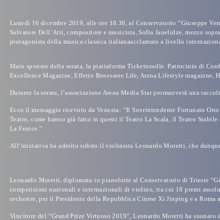
Lunedi 16 dicembre 2019
, alle ore
18.30
, al
Conservatorio “Giuseppe Ver
S
alvatore Dell’Atti,
compositore e musicista
, Sofia Janelidze
, mezzo sopra
protagonista della musica classica italianaacclamato a livello internaziona
Main sponsor
della serata, la piattaforma Ticketneedle.
Patrocinio di Conf
Excellence Magazine, Effetto Benessere Life, Arena Lifestyle magazine, He
Durante la serata,
l’associazione Arena Media Star
promuoverà una
raccol
Ecco il messaggio ricevuto da Venezia: “Il Sovrintendente Fortunato Ortomb
Teatro, come hanno già fatto in questi il Teatro La Scala, il Teatro Stabil
La Fenice.”
All’iniziativa ha aderito subito il violinista
Leonardo Moretti
, che dunque
Leonardo Moretti,
diplomato in pianoforte al Conservatorio di Trieste “G
competizioni nazionali e internazionali di violino, tra cui 18 premi assolu
orchestre, per il Presidente della Repubblica Cinese Xi Jinping e a Roma a
Vincitore del
“Grand Prize Virtuoso 2019”,
Leonardo Moretti ha suonato di 