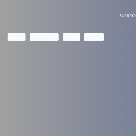
SI PREG
evento
raccolta fondi
recital
sponsor