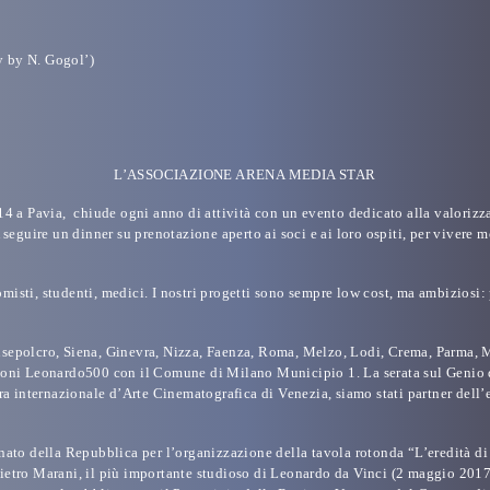
y by N. Gogol’)
L’ASSOCIAZIONE ARENA MEDIA STAR
4 a Pavia, chiude ogni anno di attività con un evento dedicato alla valorizzaz
. A seguire un dinner su prenotazione aperto ai soci e ai loro ospiti, per vivere
economisti, studenti, medici. I nostri progetti sono sempre low cost, ma ambizios
sepolcro, Siena, Ginevra, Nizza, Faenza, Roma, Melzo, Lodi, Crema, Parma, Ma
oni Leonardo500 con il Comune di Milano Municipio 1. La serata sul Genio di V
tra internazionale d’Arte Cinematografica di Venezia, siamo stati partner dell
enato della Repubblica
per l’organizzazione della tavola rotonda “L’eredità d
. Pietro Marani, il più importante studioso di Leonardo da Vinci (2 maggio 201