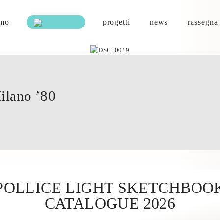
amo
progetti
news
rassegna
ilano ’80
POLLICE LIGHT SKETCHBOO
CATALOGUE 2026