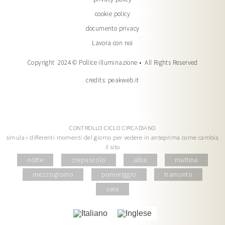
cookie policy
documento privacy
Lavora con noi
Copyright 2024 © Pollice illuminazione • All Rights Reserved
credits:
peakweb.it
CONTROLLO CICLO CIRCADIANO
simula i differenti momenti del giorno per vedere in anteprima come cambia
il sito
notte
crepuscolo
alba
mattina
mezzogiorno
pomeriggio
tramonto
sera