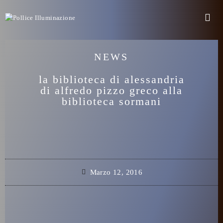
NEWS
la biblioteca di alessandria
di alfredo pizzo greco alla
biblioteca sormani
Marzo 12, 2016