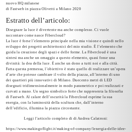
nuovo HQ milanese
di
Fastweb
in piazza Olivetti a Milano 2020
Estratto dell’articolo:
Disegnare la luce è divertente ma anche complesso. Ci vuole
raccontare come nasce Fibercloud?
La luce è forse l’elemento principale nella mia visione e quindi nello
sviluppo dei progetti architettonici del
mio studio
. È l’elemento che
guida la creazione degli spazi e delle forme. La Fibercloud è una
sintesi ma anche un omaggio a questo elemento, quasi fosse una
divinità: la dea della luce. È anche un dono a tutti noi e alla città.
Fatta questa premessa, l’obiettivo è stato quello di realizzare un’opera
d’arte che potesse cambiare il volto della piazza, all’interno di uno
dei quartieri più innovativi di Milano. Duecento metri di LED
disegnati tridimensionalmente in modo parametrico e poi realizzati e
curvati a mano. Un segno simbolico forte che rappresenta la filosofia
di Fastweb. Al calare dell’oscurità la Fibercloud esprime la sua
energia, con la luminosità della scultura che, dall’interno
dell’edificio, illumina la piazza circostante.
Leggi l’articolo completo di di Andrea Calatroni:
https://www.makingoflight.it/making-of-company/lenergia-delle-idee-