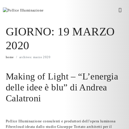
GIORNO:
19 MARZO
2020
home
archives: marzo 2020
Making of Light – “L’energia
delle idee è blu” di Andrea
Calatroni
Pollice Illuminazione consulenti e produttori dell’opera luminosa
Fibercloud ideata dallo studio Giuseppe Tortato architetti per il