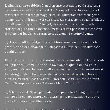
L’illuminazione pubblica è un elemento essenziale per la sicurezza
delle strade e dei luoghi urbani, i più arreda lo spazio e valorizza i
tesori architettonici e paesaggistici. Un’illuminazione intelligente
permette a tutti di muoversi con sicurezza e piacere in spazi affollati e
non di meno in quelli più isolati, rivela e valorizza il bello e la
storicità degli edifici e dei monumenti, esalta i particolari e conserva
il valore dei luoghi, crea atmosfere aggreganti e coinvolgenti.
6_Design:
Pollicelightgallery
: collaborazioni con designer per la
produzione e certificazione di lampade d’autore, sculture luminose,
quadri di luce.
Per le nostre collezioni la tecnologia è rigorosamente LED, i materiali
tra i più nobili, come l’ottone, le lavorazioni quelle di una volta,
artigianali. Questo ha portato alla sperimentazione di forme ed effetti
fra i designer della luce, concedendo e creando diversità. Disegni
d’autore realizzati da:
Gio Ponti
,
Florencia Costa
,
Milena e Stevan
Tesic
,
Giuseppe e Lazzaro Raboni
e
Marco Zanuso Jr
.
7_Arte: Lightlab “Luce per l’arte e arte per la luce” progetto iniziato
nel 1986 in collaborazione con artisti per la realizzazione di opere
d’arte luminose o per illuminarle.
Nasce la consulenza per artisti di fama internazionale:
Massimo