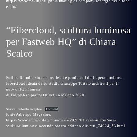
https://www.makingoflight.it/making-of-company/lenergia-delle-idee-
e-blu/
“Fibercloud, scultura luminosa
per Fastweb HQ” di Chiara
Scalco
Pollice Illuminazione consulenti e produttori dell’opera luminosa
Fibercloud ideata dallo studio Giuseppe Tortato architetti per il
nuovo HQ milanese
di
Fastweb
in piazza Olivetti a Milano 2020
Scarica l’articolo completo
Download
fonte Arketipo Magazine:
https://www.archiportale.com/news/2020/01/case-interni/una-
scultura-luminosa-accende-piazza-adriano-olivetti_74024_53.html