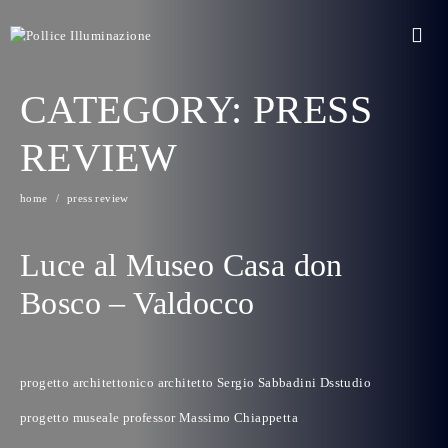
CATEGORY:
PRESS
REVIEW
home
press review
Luce al Museo Casa don
Bosco – Valdocco
progetto architettonico architetto Sergio Sabbadini Dsstudio
progetto museale professor Massimo Chiappetta