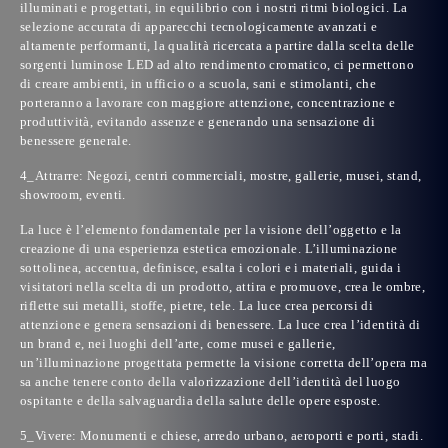
illuminati e progettati, in equilibrio con i nostri ritmi biologici. La
selezione accurata di apparecchi tecnologicamente avanzati e
altamente performanti, la qualità ricercata a partire dalla scelta delle
sorgenti luminose LED ad alto rendimento cromatico, ci permettono
di creare ambienti, in ufficio o a scuola, sani e stimolanti, che
porteranno a lavorare con maggiore attenzione, concentrazione e
produttività, evitando assenze e generando una sensazione di
benessere generale.
4_Attrarre: Negozi, centri commerciali, mostre, gallerie, musei, stand,
showroom, eventi.
La luce è l’elemento fondamentale per la visione dell’oggetto e la
creazione di una esperienza estetica emozionale. L’illuminazione
sottolinea, accentua, definisce, esalta i colori e i materiali, guida i
visitatori nella scelta di un prodotto, attira e promuove, crea le ombre,
riflette sui metalli, stoffe, pietre, tele. La luce crea percorsi di
attenzione e genera sensazioni di benessere. La luce crea l’identità di
un brand e, nei luoghi dell’arte, come musei e gallerie,
un’illuminazione progettata permette la visione corretta dell’opera ma
sa anche tenere conto della valorizzazione dell’identità del luogo
ospitante e della salvaguardia della salute delle opere esposte.
5_Vivere: Monumenti e chiese, arredo urbano, aeroporti e porti, stadi.