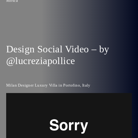
Mosca
Design Social Video – by
@lucreziapollice
Milan Designer Luxury Villa in Portofino, Italy