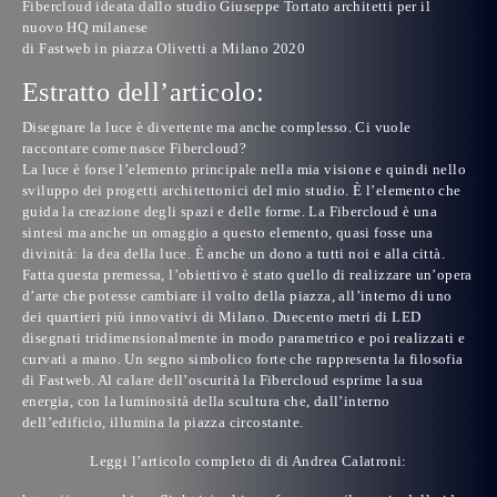
Fibercloud ideata dallo studio Giuseppe Tortato architetti per il
nuovo HQ milanese
di
Fastweb
in piazza Olivetti a Milano 2020
Estratto dell’articolo:
Disegnare la luce è divertente ma anche complesso. Ci vuole
raccontare come nasce Fibercloud?
La luce è forse l’elemento principale nella mia visione e quindi nello
sviluppo dei progetti architettonici del
mio studio
. È l’elemento che
guida la creazione degli spazi e delle forme. La Fibercloud è una
sintesi ma anche un omaggio a questo elemento, quasi fosse una
divinità: la dea della luce. È anche un dono a tutti noi e alla città.
Fatta questa premessa, l’obiettivo è stato quello di realizzare un’opera
d’arte che potesse cambiare il volto della piazza, all’interno di uno
dei quartieri più innovativi di Milano. Duecento metri di LED
disegnati tridimensionalmente in modo parametrico e poi realizzati e
curvati a mano. Un segno simbolico forte che rappresenta la filosofia
di Fastweb. Al calare dell’oscurità la Fibercloud esprime la sua
energia, con la luminosità della scultura che, dall’interno
dell’edificio, illumina la piazza circostante.
Leggi l’articolo completo di di Andrea Calatroni: