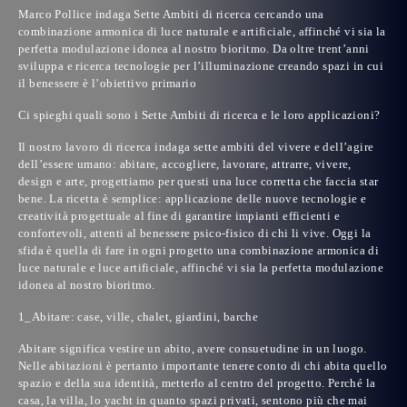
Marco Pollice indaga Sette Ambiti di ricerca cercando una
combinazione armonica di luce naturale e artificiale, affinché vi sia la
perfetta modulazione idonea al nostro bioritmo. Da oltre trent’anni
sviluppa e ricerca tecnologie per l’illuminazione creando spazi in cui
il benessere è l’obiettivo primario
C
i spieghi quali sono i Sette Ambiti di ricerca e le loro applicazioni?
Il nostro lavoro di ricerca indaga sette ambiti del vivere e dell’agire
dell’essere umano: abitare, accogliere, lavorare, attrarre, vivere,
design e arte, progettiamo per questi una luce corretta che faccia star
bene. La ricetta è semplice: applicazione delle nuove tecnologie e
creatività progettuale al fine di garantire impianti efficienti e
confortevoli, attenti al benessere psico-fisico di chi li vive. Oggi la
sfida è quella di fare in ogni progetto una combinazione armonica di
luce naturale e luce artificiale, affinché vi sia la perfetta modulazione
idonea al nostro bioritmo.
1_Abitare: case, ville, chalet, giardini, barche
Abitare significa vestire un abito, avere consuetudine in un luogo.
Nelle abitazioni è pertanto importante tenere conto di chi abita quello
spazio e della sua identità, metterlo al centro del progetto. Perché la
casa, la villa, lo yacht in quanto spazi privati, sentono più che mai