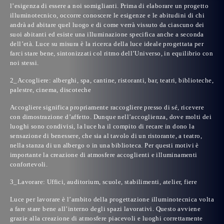
l’esigenza di essere a noi somiglianti. Prima di elaborare un progetto
illuminotecnico, occorre conoscere le esigenze e le abitudini di chi
andrà ad abitare quel luogo e di come verrà vissuto da ciascuno dei
suoi abitanti ed esiste una illuminazione specifica anche a seconda
dell’età. Luce su misura è la ricerca della luce ideale progettata per
farci stare bene, sintonizzati col ritmo dell’Universo, in equilibrio con
noi stessi.
2_Accogliere: alberghi, spa, cantine, ristoranti, bar, teatri, biblioteche,
palestre, cinema, discoteche
Accogliere significa propriamente raccogliere presso di sé, ricevere
con dimostrazione d’affetto. Dunque nell’accoglienza, dove molti dei
luoghi sono condivisi, la luce ha il compito di recare in dono la
sensazione di benessere, che sia al tavolo di un ristorante, a teatro,
nella stanza di un albergo o in una biblioteca. Per questi motivi è
importante la creazione di atmosfere accoglienti e illuminamenti
confortevoli.
3_Lavorare: Uffici, auditorium, scuole, stabilimenti, atelier, fiere
Luce per lavorare è l’ambito della progettazione illuminotecnica volta
a fare stare bene all’interno degli spazi lavorativi. Questo avviene
grazie alla creazione di atmosfere piacevoli e luoghi correttamente